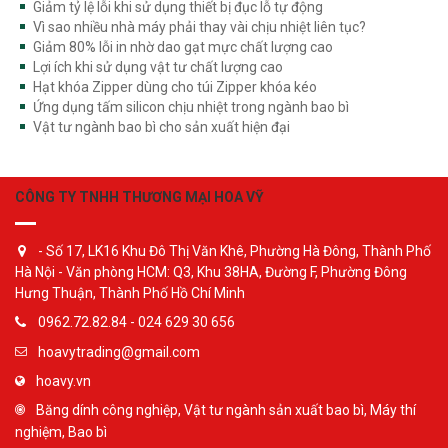
Giảm tỷ lệ lỗi khi sử dụng thiết bị đục lỗ tự động
Vì sao nhiều nhà máy phải thay vài chịu nhiệt liên tục?
Giảm 80% lỗi in nhờ dao gạt mực chất lượng cao
Lợi ích khi sử dụng vật tư chất lượng cao
Hạt khóa Zipper dùng cho túi Zipper khóa kéo
Ứng dụng tấm silicon chịu nhiệt trong ngành bao bì
Vật tư ngành bao bì cho sản xuất hiện đại
CÔNG TY TNHH THƯƠNG MẠI HOA VỸ
- Số 17, LK16 Khu Đô Thị Văn Khê, Phường Hà Đông, Thành Phố
Hà Nội - Văn phòng HCM: Q3, Khu 38HA, Đường F, Phường Đông
Hưng Thuận, Thành Phố Hồ Chí Minh
0962.72.82.84 - 024 629 30 656
hoavytrading@gmail.com
hoavy.vn
Băng dính công nghiệp, Vật tư ngành sản xuất bao bì, Máy thí
nghiệm, Bao bì