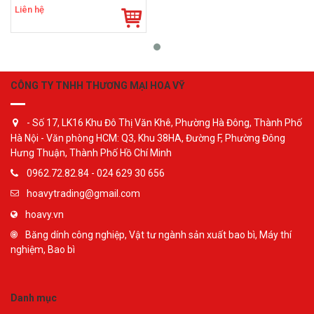
Liên hệ
CÔNG TY TNHH THƯƠNG MẠI HOA VỸ
- Số 17, LK16 Khu Đô Thị Văn Khê, Phường Hà Đông, Thành Phố
Hà Nội - Văn phòng HCM: Q3, Khu 38HA, Đường F, Phường Đông
Hưng Thuận, Thành Phố Hồ Chí Minh
0962.72.82.84 - 024 629 30 656
hoavytrading@gmail.com
hoavy.vn
Băng dính công nghiệp, Vật tư ngành sản xuất bao bì, Máy thí
nghiệm, Bao bì
Danh mục