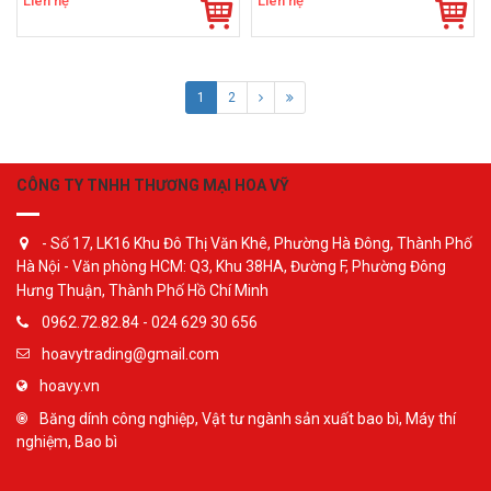
Liên hệ
Liên hệ
1
2
CÔNG TY TNHH THƯƠNG MẠI HOA VỸ
- Số 17, LK16 Khu Đô Thị Văn Khê, Phường Hà Đông, Thành Phố
Hà Nội - Văn phòng HCM: Q3, Khu 38HA, Đường F, Phường Đông
Hưng Thuận, Thành Phố Hồ Chí Minh
0962.72.82.84 - 024 629 30 656
hoavytrading@gmail.com
hoavy.vn
Băng dính công nghiệp, Vật tư ngành sản xuất bao bì, Máy thí
nghiệm, Bao bì