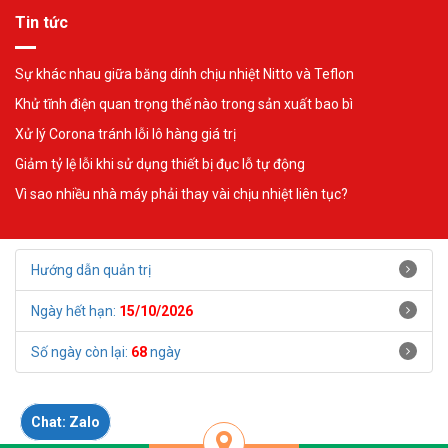
Tin tức
Sự khác nhau giữa băng dính chịu nhiệt Nitto và Teflon
Khử tĩnh điện quan trọng thế nào trong sản xuất bao bì
Xử lý Corona tránh lỗi lô hàng giá trị
Giảm tỷ lệ lỗi khi sử dụng thiết bị đục lỗ tự động
Vì sao nhiều nhà máy phải thay vài chịu nhiệt liên tục?
Hướng dẫn quản trị
Ngày hết hạn:
15/10/2026
Số ngày còn lại:
68
ngày
Chat: Zalo