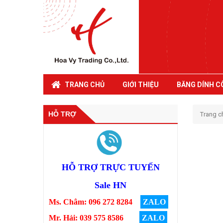
TRANG CHỦ
GIỚI THIỆU
BĂNG DÍNH C
HỖ TRỢ
Trang c
HỖ TRỢ TRỰC TUYẾN
Sale HN
Ms. Châm: 096 272 8284
ZALO
Mr. Hải: 039 575 8586
ZALO