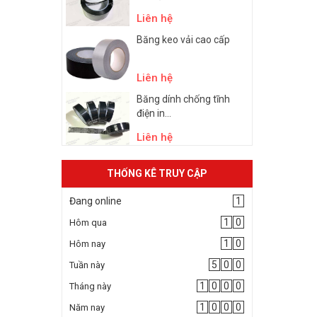
Liên hệ
Băng keo vải cao cấp
Liên hệ
Băng dính chống tĩnh
điện in...
Liên hệ
THỐNG KÊ TRUY CẬP
Đang online
1
1
0
Hôm qua
1
0
Hôm nay
5
0
0
Tuần này
1
0
0
0
Tháng này
1
0
0
0
Năm nay