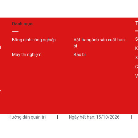
T
Danh mục
S
Băng dính công nghiệp
Vật tư ngành sản xuất bao
bì
g
K
Máy thí nghiệm
Bao bì
X
G
V
,
Hướng dẫn quản trị
|
Ngày hết hạn: 15/10/2026
|