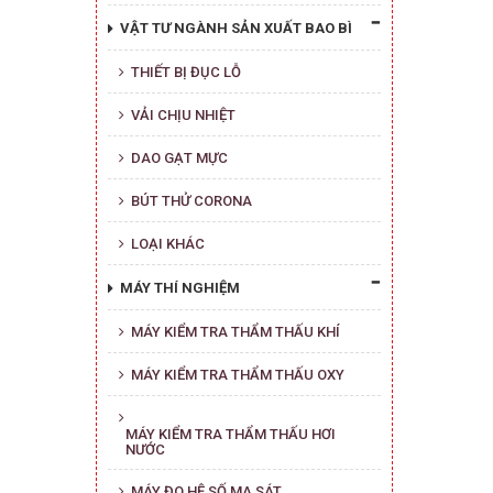
VẬT TƯ NGÀNH SẢN XUẤT BAO BÌ
THIẾT BỊ ĐỤC LỖ
VẢI CHỊU NHIỆT
DAO GẠT MỰC
BÚT THỬ CORONA
LOẠI KHÁC
MÁY THÍ NGHIỆM
MÁY KIỂM TRA THẨM THẤU KHÍ
MÁY KIỂM TRA THẨM THẤU OXY
MÁY KIỂM TRA THẨM THẤU HƠI
NƯỚC
MÁY ĐO HỆ SỐ MA SÁT