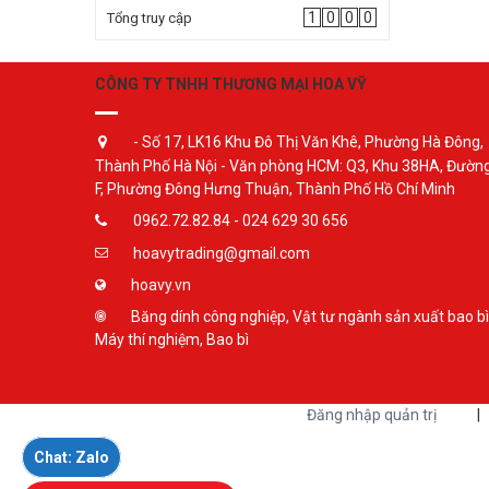
1
0
0
0
Tổng truy cập
CÔNG TY TNHH THƯƠNG MẠI HOA VỸ
- Số 17, LK16 Khu Đô Thị Văn Khê, Phường Hà Đông,
Thành Phố Hà Nội - Văn phòng HCM: Q3, Khu 38HA, Đườn
F, Phường Đông Hưng Thuận, Thành Phố Hồ Chí Minh
0962.72.82.84 - 024 629 30 656
hoavytrading@gmail.com
hoavy.vn
Băng dính công nghiệp, Vật tư ngành sản xuất bao bì
Máy thí nghiệm, Bao bì
Đăng nhập quản trị
|
Chat: Zalo