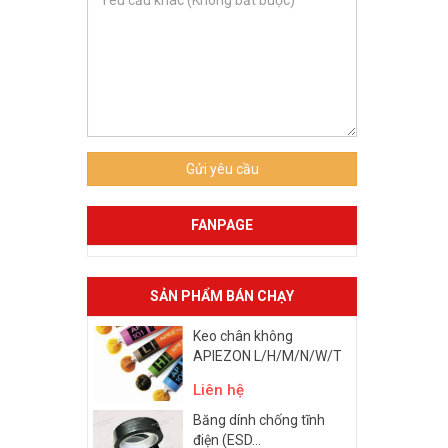
Gửi yêu cầu
FANPAGE
SẢN PHẨM BÁN CHẠY
Keo chân không
APIEZON L/H/M/N/W/T
Liên hệ
Băng dính chống tĩnh
điện (ESD...