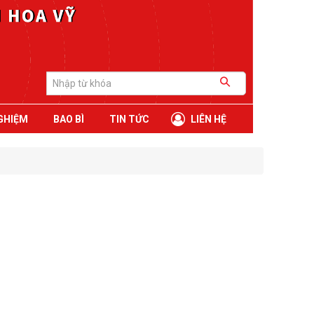
GHIỆM
BAO BÌ
TIN TỨC
LIÊN HỆ