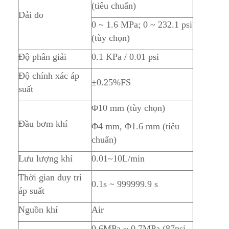
(tiêu chuẩn)
Dải đo
0 ~ 1.6 MPa; 0 ~ 232.1 psi
(tùy chọn)
Độ phân giải
0.1 KPa / 0.01 psi
Độ chính xác áp
±0.25%FS
suất
Φ10 mm (tùy chọn)
Đầu bơm khí
Φ4 mm, Φ1.6 mm (tiêu
chuẩn)
Lưu lượng khí
0.01~10L/min
Thời gian duy trì
0.1s ~ 999999.9 s
áp suất
Nguồn khí
Air
0.6MPa ~ 0.7MPa (87psi