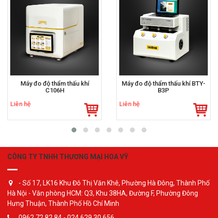
Máy đo độ thẩm thấu khí
Máy đo độ thẩm thấu khí BTY-
C106H
B3P
Liên hệ
Liên hệ
CÔNG TY TNHH THƯƠNG MẠI HOA VỸ
- Số 17, LK16 Khu Đô Thị Văn Khê, Phường Hà Đông, Thành Phố
Hà Nội - Văn phòng HCM: Q3, Khu 38HA, Đường F, Phường Đông
Hưng Thuận, Thành Phố Hồ Chí Minh
0962.72.82.84 - 024 629 30 656