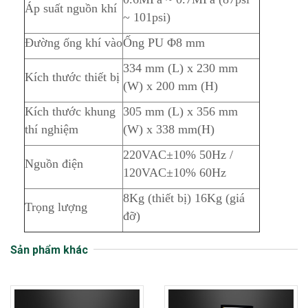
Áp suất nguồn khí
~ 101psi)
Đường ống khí vào
Ống PU Φ8 mm
334 mm (L) x 230 mm
Kích thước thiết bị
(W) x 200 mm (H)
Kích thước khung
305 mm (L) x 356 mm
thí nghiệm
(W) x 338 mm(H)
220VAC±10% 50Hz /
Nguồn điện
120VAC±10% 60Hz
8Kg (thiết bị) 16Kg (giá
Trọng lượng
đỡ)
Sản phẩm khác