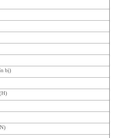
n bị)
(H)
 N)