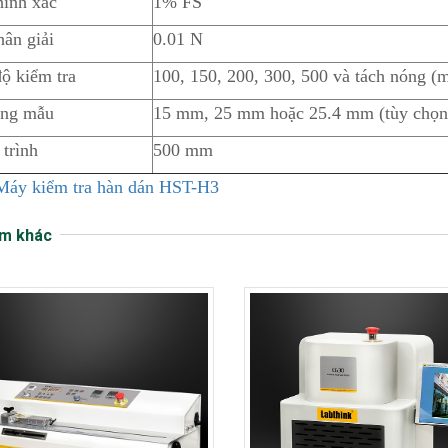
hính xác
1% FS
ân giải
0.01 N
ộ kiểm tra
100, 150, 200, 300, 500 và tách nóng 
ộng mẫu
15 mm, 25 mm hoặc 25.4 mm (tùy chọn v
trình
500 mm
Máy kiểm tra hàn dán HST-H3
m khác