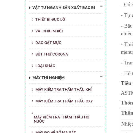
- Có 
VẬT TƯ NGÀNH SẢN XUẤT BAO BÌ
- Tự 
THIẾT BỊ ĐỤC LỖ
- Bắt
VẢI CHỊU NHIỆT
nhiệt.
DAO GẠT MỰC
- Thi
menu
BÚT THỬ CORONA
- Tra
LOẠI KHÁC
- Hỗ 
MÁY THÍ NGHIỆM
Tiêu
MÁY KIỂM TRA THẨM THẤU KHÍ
ASTM
MÁY KIỂM TRA THẨM THẤU OXY
Thôn
Thôn
MÁY KIỂM TRA THẨM THẤU HƠI
NƯỚC
Nhiệt
MÁY ĐO HỆ SỐ MA SÁT