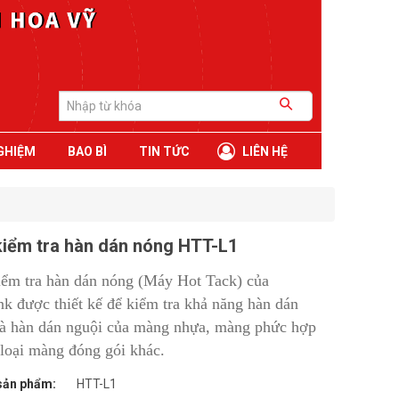
GHIỆM
BAO BÌ
TIN TỨC
LIÊN HỆ
iểm tra hàn dán nóng HTT-L1
ểm tra hàn dán nóng (Máy Hot Tack) của
nk được thiết kế để kiểm tra khả năng hàn dán
à hàn dán nguội của màng nhựa, màng phức hợp
 loại màng đóng gói khác.
sản phẩm:
HTT-L1