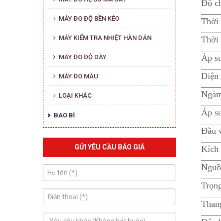
Độ ch
MÁY ĐO ĐỘ BỀN KÉO
Thời 
MÁY KIỂM TRA NHIỆT HÀN DÁN
Thời 
Áp su
MÁY ĐO ĐỘ DÀY
Diện 
MÁY ĐO MÀU
Ngàm
LOẠI KHÁC
Áp su
BAO BÌ
Đầu v
GỬI YÊU CẦU BÁO GIÁ
Kích 
Nguồ
Trọn
Than