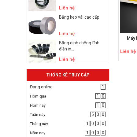
Liên hệ
Băng keo vải cao cấp
Liên hệ
Máy 
Băng dính chống tĩnh
điện in...
Liên hệ
Liên hệ
THỐNG KÊ TRUY CẬP
Đang online
1
1
0
Hôm qua
1
0
Hôm nay
5
0
0
Tuần này
1
0
0
0
Tháng này
1
0
0
0
Năm nay