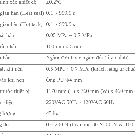
ính xác nhiệt độ
±0.2°C
gian hàn (Heat seal)
0.1 ~ 999.9 s
gian hàn (Hot tack)
0.1 ~ 999.9 s
ất hàn
0.05 MPa ~ 0.7 MPa
tích hàn
100 mm x 5 mm
 hàn
Ngàm đơn hoặc ngàm đôi (tùy chỉnh)
ất khí nén
0.5 MPa ~ 0.7 MPa (khách hàng tự chuẩ
ào khí nén
Ống PU Φ4 mm
thước thiết bị
1170 mm (L) x 360 mm (W) x 460 mm 
n điện
220VAC 50Hz / 120VAC 60Hz
g lượng
45 kg
g đo
0 ~ 200 N (tùy chọn 30 N, 50 N và 100