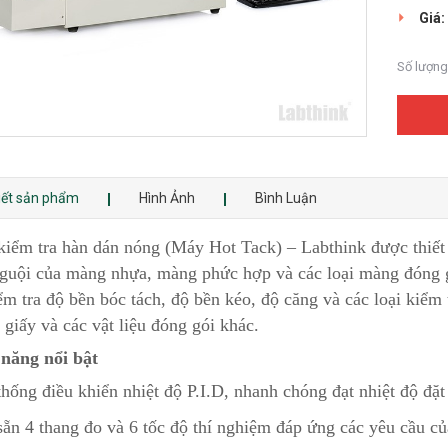
Giá:
Số lượng
tiết sản phẩm
Hình Ảnh
Bình Luận
iểm tra hàn dán nóng (Máy Hot Tack) – Labthink được thiết 
guội của màng nhựa, màng phức hợp và các loại màng đóng gó
ểm tra độ bền bóc tách, độ bền kéo, độ căng và các loại kiể
 giấy và các vật liệu đóng gói khác.
năng nổi bật
thống điều khiển nhiệt độ P.I.D, nhanh chóng đạt nhiệt độ đặt
sẵn 4 thang đo và 6 tốc độ thí nghiệm đáp ứng các yêu cầu c