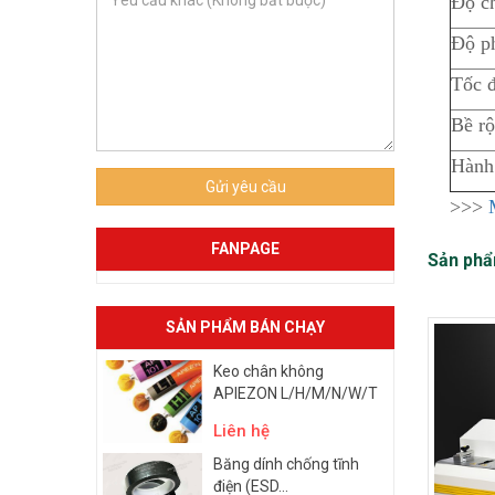
Độ c
Độ ph
Tốc đ
Bề r
Hành 
Gửi yêu cầu
>>>
FANPAGE
Sản phẩ
SẢN PHẨM BÁN CHẠY
Keo chân không
APIEZON L/H/M/N/W/T
Liên hệ
Băng dính chống tĩnh
điện (ESD...