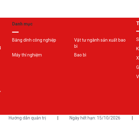
T
Danh mục
S
Băng dính công nghiệp
Vật tư ngành sản xuất bao
bì
g
K
Máy thí nghiệm
Bao bì
X
G
V
,
Hướng dẫn quản trị
|
Ngày hết hạn: 15/10/2026
|