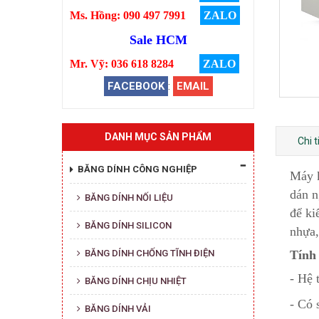
Ms. Hồng: 090 497 7991
ZALO
Sale HCM
Mr. Vỹ: 036 618 8284
ZALO
FACEBOOK
:
EMAIL
DANH MỤC SẢN PHẨM
Chi 
BĂNG DÍNH CÔNG NGHIỆP
Máy k
dán n
BĂNG DÍNH NỐI LIỆU
để ki
BĂNG DÍNH SILICON
nhựa,
BĂNG DÍNH CHỐNG TĨNH ĐIỆN
Tính 
- Hệ 
BĂNG DÍNH CHỊU NHIỆT
- Có 
BĂNG DÍNH VẢI