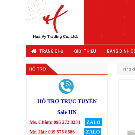
TRANG CHỦ
GIỚI THIỆU
BĂNG DÍNH C
HỖ TRỢ
Trang c
HỖ TRỢ TRỰC TUYẾN
Sale HN
Ms. Châm: 096 272 8284
ZALO
Mr. Hải: 039 575 8586
ZALO