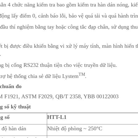
sẵn 4 chức năng kiểm tra bao gồm kiểm tra hàn dán nóng, kiể
động lấy điểm 0, cảnh báo lỗi, bảo vệ quá tải và quá hành tr
 đầu thí nghiệm bằng tay hoặc công tắc đạp chân, sử dụng thu
ết bị được điều khiển bằng vi xử lý máy tính, màn hình hiển
.
ng bị cổng RS232 thuận tiện cho việc truyền dữ liệu.
TM
trợ hệ thống chia sẻ dữ liệu Lystem
.
 chuẩn đo
 F1921, ASTM F2029, QB/T 2358, YBB 00122003
g số kỹ thuật
g số
HTT-L1
 độ hàn dán
Nhiệt độ phòng ~ 250°C