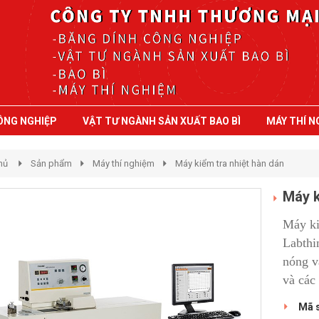
ÔNG NGHIỆP
VẬT TƯ NGÀNH SẢN XUẤT BAO BÌ
MÁY THÍ N
hủ
Sản phẩm
Máy thí nghiệm
Máy kiểm tra nhiệt hàn dán
Máy k
Máy ki
Labthi
nóng v
và các
Mã 