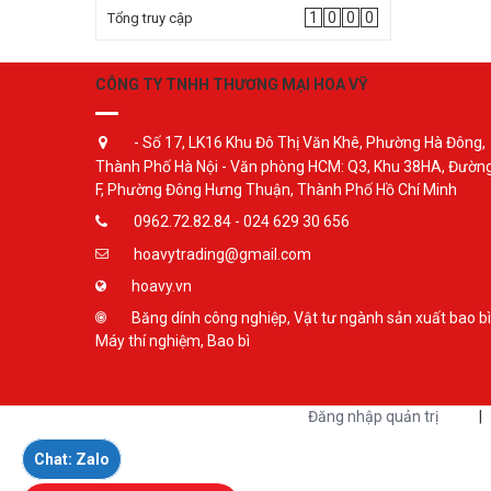
1
0
0
0
Tổng truy cập
CÔNG TY TNHH THƯƠNG MẠI HOA VỸ
- Số 17, LK16 Khu Đô Thị Văn Khê, Phường Hà Đông,
Thành Phố Hà Nội - Văn phòng HCM: Q3, Khu 38HA, Đườn
F, Phường Đông Hưng Thuận, Thành Phố Hồ Chí Minh
0962.72.82.84 - 024 629 30 656
hoavytrading@gmail.com
hoavy.vn
Băng dính công nghiệp, Vật tư ngành sản xuất bao bì
Máy thí nghiệm, Bao bì
Đăng nhập quản trị
|
Chat: Zalo