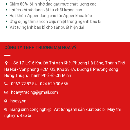
Giảm 80% lỗi in nhờ dao gạt mực chất lượng cao
Lợi ích khi sử dụng vật tư chất lượng cao
Hạt khóa Zipper dùng cho túi Zipper khóa kéo
Ứng dụng tấm silicon chịu nhiệt trong ngành bao bì
Vật tư ngành bao bì cho sản xuất hiện đại
CÔNG TY TNHH THƯƠNG MẠI HOA VỸ
- Số 17, LK16 Khu Đô Thị Văn Khê, Phường Hà Đông, Thành Phố
Hà Nội - Văn phòng HCM: Q3, Khu 38HA, Đường F, Phường Đông
Hưng Thuận, Thành Phố Hồ Chí Minh
0962.72.82.84 - 024 629 30 656
hoavytrading@gmail.com
hoavy.vn
Băng dính công nghiệp, Vật tư ngành sản xuất bao bì, Máy thí
nghiệm, Bao bì