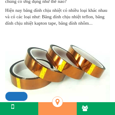
Hiện nay băng dính chịu nhiệt có nhiều loại khác nhau
và có các loại như: Băng dính chịu nhiệt teflon, băng
dính chịu nhiệt kapton tape, băng dính nhôm...
Chat: Zalo
Ưu điểm của băng dính chịu nhiệt
Nhắn tin
Hotline:
Hotline
096 272 8284
ĐỊA CHỈ
SMS
0962728284
Được sản xuất bằng máy móc công nghệ hiện đại, băng