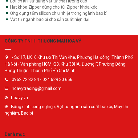
Lợi ích khi sử dụng vật tư chất lượng cao
Hạt khóa Zipper dùng cho túi Zipper khóa kéo
Ứng dụng tấm silicon chịu nhiệt trong ngành bao bì
Vật tư ngành bao bì cho sản xuất hiện đại
CÔNG TY TNHH THƯƠNG MẠI HOA VỸ
- Số 17, LK16 Khu Đô Thị Văn Khê, Phường Hà Đông, Thành Phố
Hà Nội - Văn phòng HCM: Q3, Khu 38HA, Đường F, Phường Đông
Hưng Thuận, Thành Phố Hồ Chí Minh
0962.72.82.84 - 024 629 30 656
hoavytrading@gmail.com
hoavy.vn
Băng dính công nghiệp, Vật tư ngành sản xuất bao bì, Máy thí
nghiệm, Bao bì
Danh mục