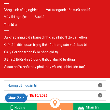
Băng dính công nghiệp
Vật tư ngành sản xuất bao bì
Máy thí nghiệm
Bao bì
Tin tức
Sự khác nhau giữa băng dính chịu nhiệt Nitto và Teflon
Khử tĩnh điện quan trọng thế nào trong sản xuất bao bì
Xử lý Corona tránh lỗi lô hàng giá trị
Giảm tỷ lệ lỗi khi sử dụng thiết bị đục lỗ tự động
Vì sao nhiều nhà máy phải thay vài chịu nhiệt liên tục?
Hướng dẫn quản trị
Ngày hết hạn:
15/10/2026
Chat: Zalo
Số ngày còn lại:
67
ngày
Nhắn tin
Hotline:
Hotline
096 272 8284