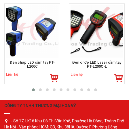
Đèn chớp LED cầm tay PT-
Đèn chớp LED Laser cầm tay
L200C
PT-L200C-L
Liên hệ
Liên hệ
CÔNG TY TNHH THƯƠNG MẠI HOA VỸ
- Số 17, LK16 Khu Đô Thị Văn Khê, Phường Hà Đông, Thành Phố
Hà Nội - Văn phòng HCM: Q3, Khu 38HA, Đường F, Phường Đông