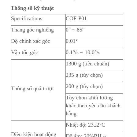
Thông số kỹ thuật
Specifications
COF-P01
Thang góc nghiêng
0° ~ 85°
Độ chính xác góc
0.01°
Vận tốc góc
0.1°/s ~ 10.0°/s
1300 g (tiêu chuẩn)
235 g (tùy chọn)
200 g (tùy chọn)
Thông số quả trượt
Tùy chọn khối lượng
khác theo yêu cầu khách
hàng.
Nhiệt độ: 23±2°C
Điều kiện hoạt động
Độ ẩm: 20%RH ~