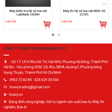
Máy kiểm tra hệ số ma sát
Máy đo hệ số ma sát MXD-02
Labthink C620H
(COF)
Liên hệ
Liên hệ
CÔNG TY TNHH THƯƠNG MẠI HOA VỸ
- Số 17, LK16 Khu Đô Thị Văn Khê, Phường Hà Đông, Thành Phố
Hà Nội - Văn phòng HCM: Q3, Khu 38HA, Đường F, Phường Đông
Hưng Thuận, Thành Phố Hồ Chí Minh
0962.72.82.84 - 024 629 30 656
hoavytrading@gmail.com
hoavy.vn
Băng dính công nghiệp, Vật tư ngành sản xuất bao bì, Máy thí
nghiệm, Bao bì