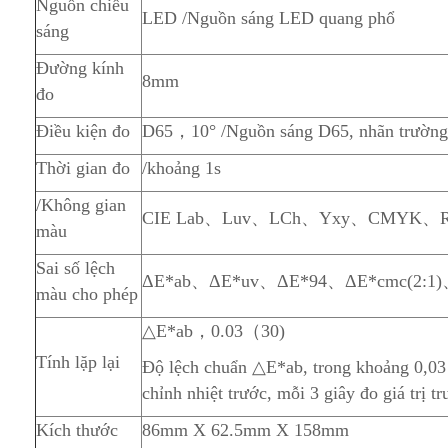
Nguồn chiếu
LED /Nguồn sáng LED quang phổ
sáng
Đường kính
8mm
đo
Điều kiện đo
D65，10° /Nguồn sáng D65, nhãn trường
Thời gian đo
/khoảng 1s
/Không gian
CIE Lab、Luv、LCh、Yxy、CMYK、
màu
Sai số lệch
ΔE*ab、ΔE*uv、ΔE*94、ΔE*cmc(2:1)
màu cho phép
△E*ab，0.03（30)
Tính lặp lại
Độ lệch chuẩn △E*ab, trong khoảng 0,03 
chỉnh nhiệt trước, mỗi 3 giây đo giá trị t
Kích thước
86mm X 62.5mm X 158mm