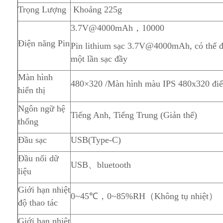
Trọng Lượng
Khoảng 225g
3.7V@4000mAh，10000
Điện năng Pin
Pin lithium sạc 3.7V@4000mAh, có thể đo
một lần sạc đầy
Màn hình
480×320 /Màn hình màu IPS 480x320 đi
hiển thị
Ngôn ngữ hệ
Tiếng Anh, Tiếng Trung (Giản thể)
thống
Đầu sạc
USB(Type-C)
Đầu nối dữ
USB、bluetooth
liệu
Giới hạn nhiệt
0~45℃，0~85%RH（Không tụ nhiệt）
độ thao tác
Giới hạn nhiệt