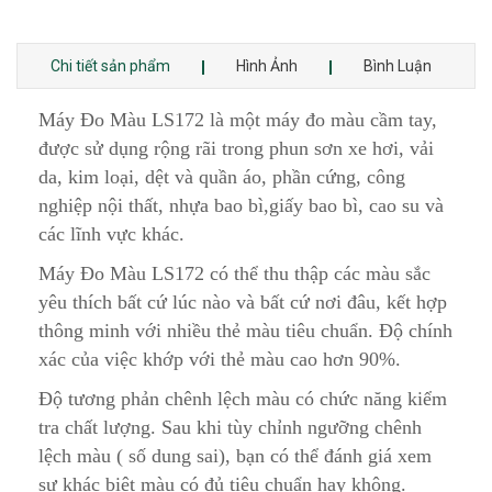
Chi tiết sản phẩm
Hình Ảnh
Bình Luận
Máy Đo Màu LS172 là một máy đo màu cầm tay,
được sử dụng rộng rãi trong phun sơn xe hơi, vải
da, kim loại, dệt và quần áo, phần cứng, công
nghiệp nội thất, nhựa bao bì,giấy bao bì, cao su và
các lĩnh vực khác.
Máy Đo Màu LS172 có thể thu thập các màu sắc
yêu thích bất cứ lúc nào và bất cứ nơi đâu, kết hợp
thông minh với nhiều thẻ màu tiêu chuẩn. Độ chính
xác của việc khớp với thẻ màu cao hơn 90%.
Độ tương phản chênh lệch màu có chức năng kiểm
tra chất lượng. Sau khi tùy chỉnh ngưỡng chênh
lệch màu ( số dung sai), bạn có thể đánh giá xem
sự khác biệt màu có đủ tiêu chuẩn hay không.