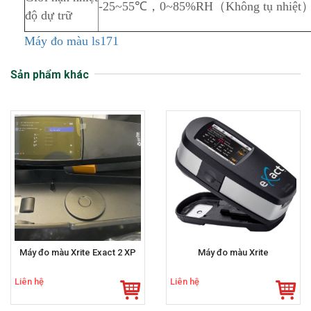
-25~55℃，0~85%RH（Không tụ nhiệt
độ dự trữ
Máy đo màu ls171
Sản phẩm khác
Máy đo màu Xrite Exact 2 XP
Máy đo màu Xrite
Liên hệ
Liên hệ