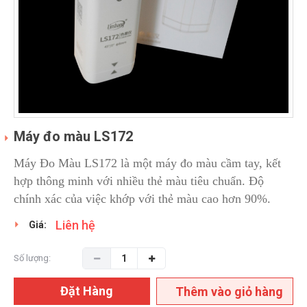
Máy đo màu LS172
Máy Đo Màu LS172 là một máy đo màu cầm tay, kết
hợp thông minh với nhiều thẻ màu tiêu chuẩn. Độ
chính xác của việc khớp với thẻ màu cao hơn 90%.
Liên hệ
Giá:
Số lượng:
Đặt Hàng
Thêm vào giỏ hàng