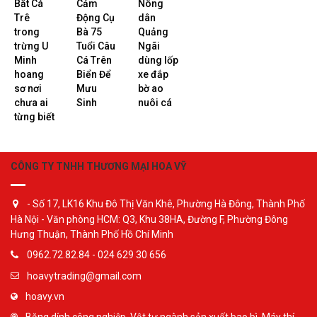
Bắt Cá
Cảm
Nông
Trê
Động Cụ
dân
trong
Bà 75
Quảng
trừng U
Tuổi Câu
Ngãi
Minh
Cá Trên
dùng lốp
hoang
Biển Để
xe đắp
sơ nơi
Mưu
bờ ao
chưa ai
Sinh
nuôi cá
từng biết
CÔNG TY TNHH THƯƠNG MẠI HOA VỸ
- Số 17, LK16 Khu Đô Thị Văn Khê, Phường Hà Đông, Thành Phố
Hà Nội - Văn phòng HCM: Q3, Khu 38HA, Đường F, Phường Đông
Hưng Thuận, Thành Phố Hồ Chí Minh
0962.72.82.84 - 024 629 30 656
hoavytrading@gmail.com
hoavy.vn