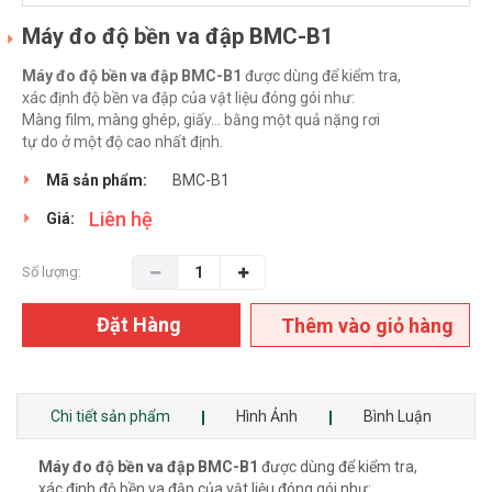
Máy đo độ bền va đập BMC-B1
Máy đo độ bền va đập BMC-B1
được dùng để kiểm tra,
xác định độ bền va đập của vật liệu đóng gói như:
Màng film, màng ghép, giấy… bằng một quả nặng rơi
tự do ở một độ cao nhất định.
Mã sản phẩm:
BMC-B1
Liên hệ
Giá:
Số lượng:
Đặt Hàng
Thêm vào giỏ hàng
Chi tiết sản phẩm
Hình Ảnh
Bình Luận
Máy đo độ bền va đập BMC-B1
được dùng để kiểm tra,
xác định độ bền va đập của vật liệu đóng gói như: