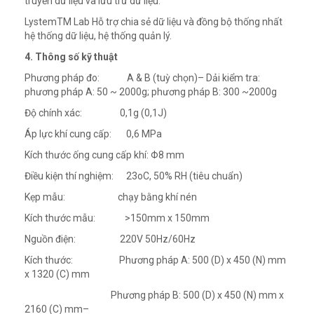
truyền dữ liệu và lưu trữ dữ liệu.
LystemTM Lab Hỗ trợ chia sẻ dữ liệu và đồng bộ thống nhất
hệ thống dữ liệu, hệ thống quản lý.
4. Thông số kỹ thuật
Phương pháp đo: A & B (tuỳ chọn)– Dải kiểm tra:
phương pháp A: 50 ~ 2000g; phương pháp B: 300 ~2000g
Độ chính xác: 0,1g (0,1J)
Áp lực khí cung cấp: 0,6 MPa
Kích thước ống cung cấp khí: Φ8 mm
Điều kiện thí nghiệm: 23oC, 50% RH (tiêu chuẩn)
Kẹp mẫu: chạy bằng khí nén
Kích thước mẫu: >150mm x 150mm
Nguồn điện: 220V 50Hz/60Hz
Kích thước: Phương pháp A: 500 (D) x 450 (N) mm
x 1320 (C) mm
Phương pháp B: 500 (D) x 450 (N) mm x
2160 (C) mm–