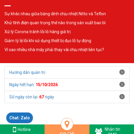
Sự khác nhau giữa băng dính chịu nhiệt Nitto và Teflon
Khử tĩnh điện quan trọng thế nào trong sản xuất bao bì
Xử lý Corona tránh lỗi lô hàng giá trị
Giảm tỷ lệ lỗi khi sử dụng thiết bị đục lỗ tự động
Vì sao nhiều nhà máy phải thay vài chịu nhiệt liên tục?
Hướng dẫn quản trị
Ngày hết hạn:
15/10/2026
Số ngày còn lại:
67
ngày
Chat: Zalo
Nhắn tin
Hotline:
Hotline
096 272 8284