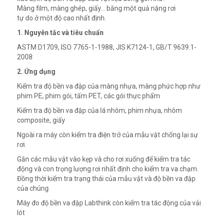
Màng film, màng ghép, giấy… bằng một quả nặng rơi
tự do ở một độ cao nhất định.
1. Nguyên tắc và tiêu chuẩn
ASTM D1709, ISO 7765-1-1988, JIS K7124-1, GB/T 9639.1-
2008
2. Ứng dụng
Kiểm tra độ bền va đập của màng nhựa, màng phức hợp như
phim PE, phim gói, tấm PET, các gói thực phẩm
Kiểm tra độ bền va đập của lá nhôm, phim nhựa, nhôm
composite, giấy
Ngoài ra máy còn kiểm tra điện trở của mẫu vật chống lại sự
rơi.
Gắn các mẫu vật vào kẹp và cho rơi xuống để kiểm tra tác
động và con trọng lượng rơi nhất định cho kiểm tra va chạm.
Đồng thời kiểm tra trạng thái của mẫu vật và độ bền va đập
của chúng
Máy đo độ bền va đập Labthink còn kiểm tra tác động của vải
lót