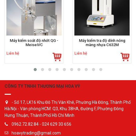
Máy kiểm soát độ nhớt QG -
Máy kiểm tra độ dính nóng
MeiseiVC
màng nhựa C632M
Liên hệ
Liên hệ
CÔNG TY TNHH THƯƠNG MẠI HOA VỸ
- Số 17, LK16 Khu Đô Thị Văn Khê, Phường Hà Đông, Thành Phố
Hà Nội - Văn phòng HCM: Q3, Khu 38HA, Đường F, Phường Đông
Hưng Thuận, Thành Phố Hồ Chí Minh
0962.72.82.84 - 024 629 30 656
hoavytrading@gmail.com