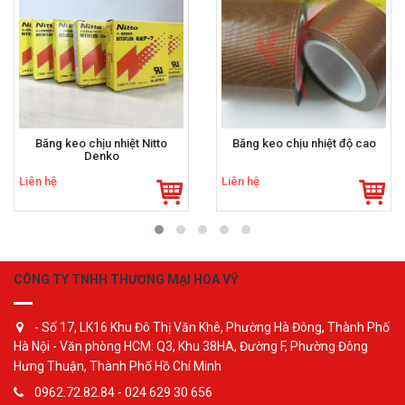
Băng keo chịu nhiệt Nitto
Băng keo chịu nhiệt độ cao
Denko
Liên hệ
Liên hệ
CÔNG TY TNHH THƯƠNG MẠI HOA VỸ
- Số 17, LK16 Khu Đô Thị Văn Khê, Phường Hà Đông, Thành Phố
Hà Nội - Văn phòng HCM: Q3, Khu 38HA, Đường F, Phường Đông
Hưng Thuận, Thành Phố Hồ Chí Minh
0962.72.82.84 - 024 629 30 656