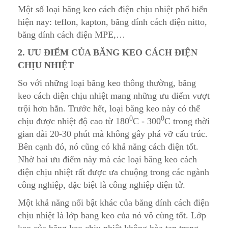
Một số loại băng keo cách điện chịu nhiệt phổ biến
hiện nay: teflon, kapton, băng dính cách điện nitto,
băng dính cách điện MPE,…
2. ƯU ĐIỂM CỦA BĂNG KEO CÁCH ĐIỆN
CHỊU NHIỆT
So với những loại băng keo thông thường, băng
keo cách điện chịu nhiệt mang những ưu điểm vượt
trội hơn hẳn. Trước hết, loại băng keo này có thể
0
0
chịu được nhiệt độ cao từ 180
C - 300
C trong thời
gian dài 20-30 phút mà không gây phá vỡ cấu trúc.
Bên cạnh đó, nó cũng có khả năng cách điện tốt.
Nhờ hai ưu điểm này mà các loại băng keo cách
điện chịu nhiệt rất được ưa chuộng trong các ngành
công nghiệp, đặc biệt là công nghiệp điện tử.
Một khả năng nổi bật khác của băng dính cách điện
chịu nhiệt là lớp bang keo của nó vô cùng tốt. Lớp
keo của băng keo chịu nhiệt không hòa tan trong