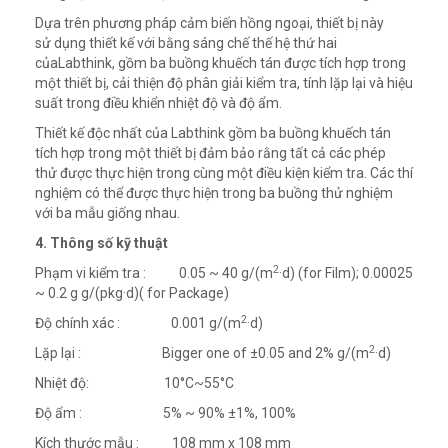
Dựa trên phương pháp cảm biến hồng ngoại, thiết bị này
sử dụng thiết kế với bằng sáng chế thế hệ thứ hai
củaLabthink, gồm ba buồng khuếch tán được tích hợp trong
một thiết bị, cải thiện độ phân giải kiểm tra, tính lặp lại và hiệu
suất trong điều khiển nhiệt độ và độ ẩm.
Thiết kế độc nhất của Labthink gồm ba buồng khuếch tán
tích hợp trong một thiết bị đảm bảo rằng tất cả các phép
thử được thực hiện trong cùng một điều kiện kiểm tra. Các thí
nghiệm có thể được thực hiện trong ba buồng thử nghiệm
với ba mẫu giống nhau.
4. Thông số kỹ thuật
2
Phạm vi kiểm tra : 0.05 ~ 40 g/(m
·d) (for Film); 0.00025
~ 0.2 g g/(pkg·d)( for Package)
2
Độ chính xác : 0.001 g/(m
·d)
2
Lặp lại : Bigger one of ±0.05 and 2% g/(m
·d)
Nhiệt độ: 10°C~55°C
Độ ẩm : 5% ~ 90% ±1%, 100%
Kích thước mẫu : 108 mm x 108 mm