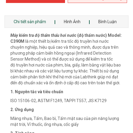
Chi tiết sản phẩm
Hình Ảnh
Bình Luận
Máy kiểm tra độ thẩm thấu hơi nước
(độ thấm nước) Model:
C390M
là một thiết bị kiểm tra tốc độ truyền hơi nước
chuyên nghiệp, hiệu quả cao và thông minh, được dựa trên
phương pháp cảm biến hồng ngoại (Infrared Detection
Sensor Method) và có thể được sử dụng để kiểm tra tốc
độ truyền hơi nước của phim, bìa, giấy, làm bằng vật liệu bao
bì khác nhau và các vật liệu tương tự khác. Thiết bị sử dụng
cảm biến phân tích khí thế hệ mới của Labthink giúp nó đạt
đến độ chuẩn xác và ổn định ở cấp độ cao trên toàn thế giới.
1. Nguyên tắc và tiêu chuẩn
ISO 15106-02, ASTM F1249, TAPPI T557, JIS K7129
2. Ứng dụng
Màng nhựa, Tấm, Bao bì, Tấm mặt sau của pin năng lượng
mặt trời, Vỉ thuốc, ống nhựa, cốc giấy