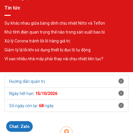
Tin tức
Sự khác nhau giữa băng dính chịu nhiệt Nitto và Teflon
Khử tĩnh điện quan trọng thế nào trong sản xuất bao bì
Xử lý Corona tránh lỗi lô hàng giá trị
Giảm tỷ lệ lỗi khi sử dụng thiết bị đục lỗ tự động
Vì sao nhiều nhà máy phải thay vài chịu nhiệt liên tục?
Hướng dẫn quản trị
Ngày hết hạn:
15/10/2026
Số ngày còn lại:
68
ngày
Chat: Zalo