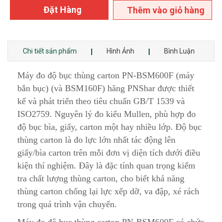
Đặt Hàng
Thêm vào giỏ hàng
Chi tiết sản phẩm
Hình Ảnh
Bình Luận
Máy đo độ bục thùng carton PN-BSM600F (máy
bắn bục) (và BSM160F) hãng PNShar được thiết
kế và phát triển theo tiêu chuẩn GB/T 1539 và
ISO2759. Nguyên lý đo kiểu Mullen, phù hợp đo
độ bục bìa, giấy, carton một hay nhiều lớp. Độ bục
thùng carton là đo lực lớn nhất tác động lên
giấy/bìa carton trên mỗi đơn vị diện tích dưới điều
kiện thí nghiệm. Đây là đặc tính quan trọng kiểm
tra chất lượng thùng carton, cho biết khả năng
thùng carton chống lại lực xếp dỡ, va đập, xé rách
trong quá trình vận chuyển.