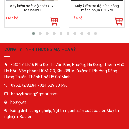
Máy kiểm soát độ nhớt QG -
Máy kiểm tra độ dính nóng
MeiseiVC
màng nhựa C632M
Liên hệ
Liên hệ
CÔNG TY TNHH THƯƠNG MẠI HOA VỸ
- Số 17, LK16 Khu Đô Thị Văn Khê, Phường Hà Đông, Thành Phố
Hà Nội - Văn phòng HCM: Q3, Khu 38HA, Đường F, Phường Đông
Hưng Thuận, Thành Phố Hồ Chí Minh
0962.72.82.84 - 024 629 30 656
hoavytrading@gmail.com
hoavy.vn
Băng dính công nghiệp, Vật tư ngành sản xuất bao bì, Máy thí
nghiệm, Bao bì