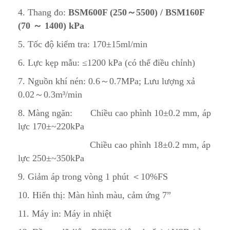
4. Thang đo:
BSM600F (250
～5500) / BSM160F
(70
～ 1400) kPa
5. Tốc độ kiểm tra: 170±15ml/min
6. Lực kẹp mẫu: ≤1200 kPa (có thể điều chỉnh)
7. Nguồn khí nén: 0.6～0.7MPa; Lưu lượng xả
0.02～0.3m³/min
8. Màng ngăn: Chiều cao phình 10±0.2 mm, áp
lực 170±~220kPa
Chiều cao phình 18±0.2 mm, áp
lực 250±~350kPa
9. Giảm áp trong vòng 1 phút ＜10%FS
10. Hiển thị: Màn hình màu, cảm ứng 7”
11. Máy in: Máy in nhiệt