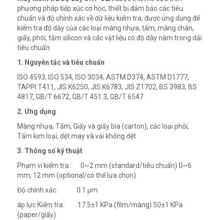
phương pháp tiếp xúc cơ học, thiết bị đảm bảo các tiêu
chuẩn và độ chính xác về dữ liệu kiểm tra, được ứng dụng để
kiểm tra độ dày của các loại màng nhựa, tấm, màng chắn,
giấy, phôi, tấm silicon và các vật liệu có độ dày nằm trong dải
tiêu chuẩn.
1. Nguyên tắc và tiêu chuẩn
ISO 4593, ISO 534, ISO 3034, ASTM D374, ASTM D1777,
TAPPI T411, JIS K6250, JIS K6783, JIS Z1702, BS 3983, BS
4817, GB/T 6672, GB/T 451.3, GB/T 6547
2. Ứng dụng
Màng nhựa, Tấm, Giấy và giấy bìa (carton), các loại phôi,
Tấm kim loại, dệt may và vải không dệt
3. Thông số kỹ thuật
Phạm vi kiểm tra : 0~2 mm (standard/tiêu chuẩn) 0~6
mm, 12 mm (optional/có thể lựa chọn)
Độ chính xác: 0.1 μm
áp lực Kiểm tra: 17.5±1 KPa (film/màng) 50±1 KPa
(paper/giấy)