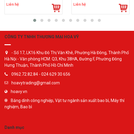
Liên hệ
Liên hệ
CÔNG TY TNHH THƯƠNG MẠI HOA VỸ
- Số 17, LK16 Khu Đô Thị Văn Khê, Phường Hà Đông, Thành Phố
Hà Nội - Văn phòng HCM: Q3, Khu 38HA, Đường F, Phường Đông
Hưng Thuận, Thành Phố Hồ Chí Minh
0962.72.82.84 - 024 629 30 656
hoavytrading@gmail.com
hoavy.vn
Băng dính công nghiệp, Vật tư ngành sản xuất bao bì, Máy thí
nghiệm, Bao bì
Danh mục